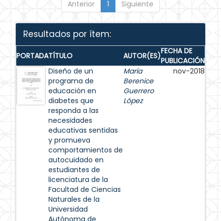
Anterior
1
Siguiente
Resultados por ítem:
FECHA DE
PORTADA
TÍTULO
AUTOR(ES)
PUBLICACIÓN
Diseño de un
María
nov-2018
programa de
Berenice
educación en
Guerrero
diabetes que
López
responda a las
necesidades
educativas sentidas
y promueva
comportamientos de
autocuidado en
estudiantes de
licenciatura de la
Facultad de Ciencias
Naturales de la
Universidad
Autónoma de