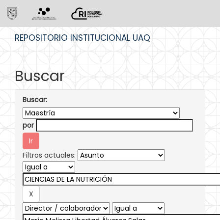
Skip
REPOSITORIO INSTITUCIONAL UAQ
navigation
Buscar
Buscar:
por
Filtros actuales: