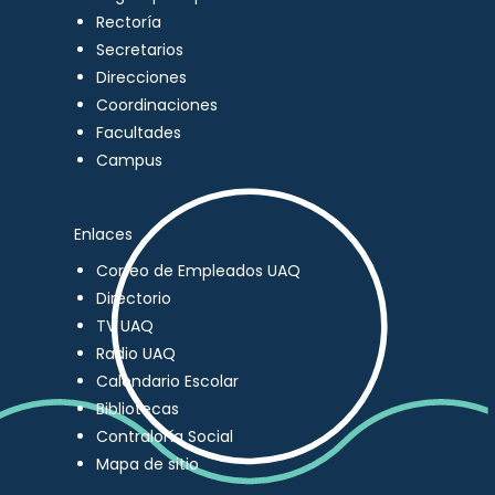
Rectoría
Secretarios
Direcciones
Coordinaciones
Facultades
Campus
Enlaces
Correo de Empleados UAQ
Directorio
TV UAQ
Radio UAQ
Calendario Escolar
Bibliotecas
Contraloría Social
Mapa de sitio