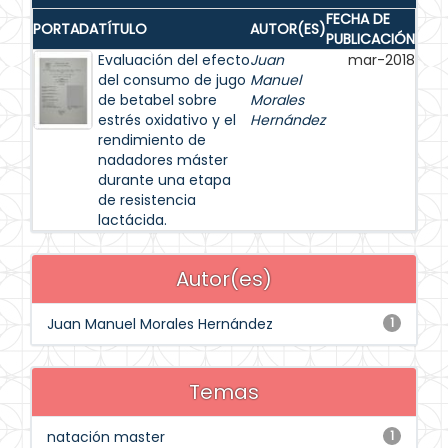
FECHA DE
PORTADA
TÍTULO
AUTOR(ES)
PUBLICACIÓN
Evaluación del efecto
Juan
mar-2018
del consumo de jugo
Manuel
de betabel sobre
Morales
estrés oxidativo y el
Hernández
rendimiento de
nadadores máster
durante una etapa
de resistencia
lactácida.
Autor(es)
Juan Manuel Morales Hernández
1
Temas
natación master
1