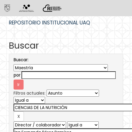
Skip
REPOSITORIO INSTITUCIONAL UAQ
navigation
Buscar
Buscar:
por
Filtros actuales: