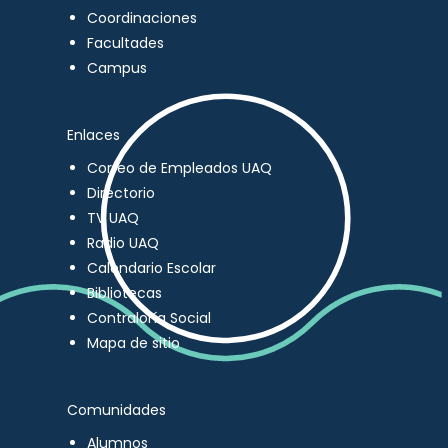
Coordinaciones
Facultades
Campus
Enlaces
Correo de Empleados UAQ
Directorio
TV UAQ
Radio UAQ
Calendario Escolar
Bibliotecas
Contraloría Social
Mapa de sitio
Comunidades
Alumnos