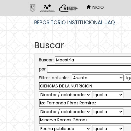
INICIO
Skip
REPOSITORIO INSTITUCIONAL UAQ
navigation
Buscar
Buscar:
por
Filtros actuales: