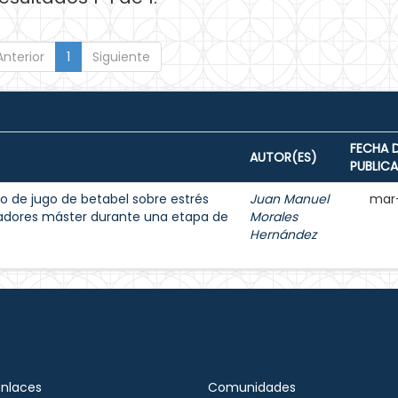
Anterior
1
Siguiente
FECHA 
AUTOR(ES)
PUBLIC
o de jugo de betabel sobre estrés
Juan Manuel
mar
dadores máster durante una etapa de
Morales
Hernández
Enlaces
Comunidades