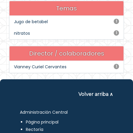
Temas
Jugo de betabel
1
nitratos
1
Director / colaboradores
Vianney Curiel Cervantes
1
Volver arriba ∧
Administración Central
Página principal
Rectoría