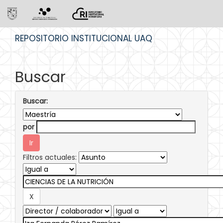
Skip
REPOSITORIO INSTITUCIONAL UAQ
navigation
Buscar
Buscar:
por
Filtros actuales: