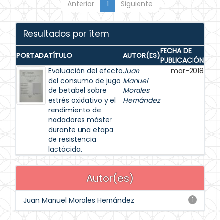
Anterior
1
Siguiente
Resultados por ítem:
FECHA DE
PORTADA
TÍTULO
AUTOR(ES)
PUBLICACIÓN
Evaluación del efecto
Juan
mar-2018
del consumo de jugo
Manuel
de betabel sobre
Morales
estrés oxidativo y el
Hernández
rendimiento de
nadadores máster
durante una etapa
de resistencia
lactácida.
Autor(es)
Juan Manuel Morales Hernández
1