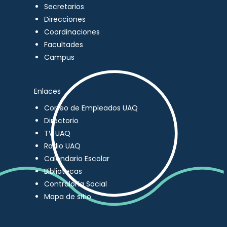
Secretarios
Direcciones
Coordinaciones
Facultades
Campus
Enlaces
Correo de Empleados UAQ
Directorio
TV UAQ
Radio UAQ
Calendario Escolar
Bibliotecas
Contraloría Social
Mapa de sitio