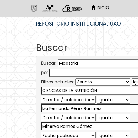
INICIO
Skip
REPOSITORIO INSTITUCIONAL UAQ
navigation
Buscar
Buscar:
por
Filtros actuales: