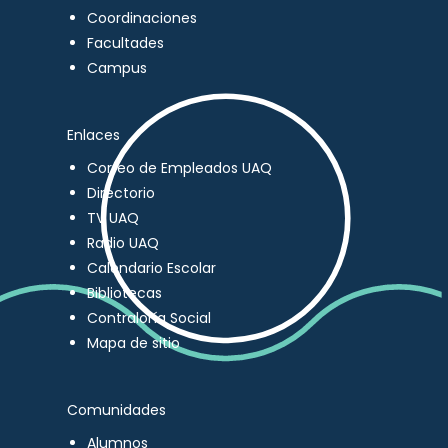
Coordinaciones
Facultades
Campus
Enlaces
Correo de Empleados UAQ
Directorio
TV UAQ
Radio UAQ
Calendario Escolar
Bibliotecas
Contraloría Social
Mapa de sitio
Comunidades
Alumnos