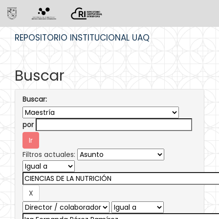
Skip
REPOSITORIO INSTITUCIONAL UAQ
navigation
Buscar
Buscar:
por
Filtros actuales: