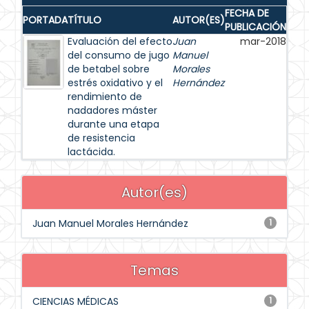
FECHA DE
PORTADA
TÍTULO
AUTOR(ES)
PUBLICACIÓN
Evaluación del efecto
Juan
mar-2018
del consumo de jugo
Manuel
de betabel sobre
Morales
estrés oxidativo y el
Hernández
rendimiento de
nadadores máster
durante una etapa
de resistencia
lactácida.
Autor(es)
Juan Manuel Morales Hernández
1
Temas
CIENCIAS MÉDICAS
1