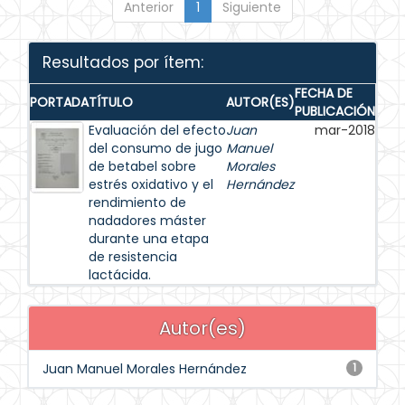
Anterior
1
Siguiente
Resultados por ítem:
FECHA DE
PORTADA
TÍTULO
AUTOR(ES)
PUBLICACIÓN
Evaluación del efecto
Juan
mar-2018
del consumo de jugo
Manuel
de betabel sobre
Morales
estrés oxidativo y el
Hernández
rendimiento de
nadadores máster
durante una etapa
de resistencia
lactácida.
Autor(es)
Juan Manuel Morales Hernández
1