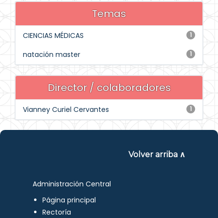
Temas
CIENCIAS MÉDICAS
1
natación master
1
Director / colaboradores
Vianney Curiel Cervantes
1
Volver arriba ∧
Administración Central
Página principal
Rectoría