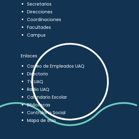
Secretarios
Direcciones
Coordinaciones
Facultades
Campus
Enlaces
Correo de Empleados UAQ
Directorio
TV UAQ
Radio UAQ
Calendario Escolar
Bibliotecas
Contraloría Social
Mapa de sitio