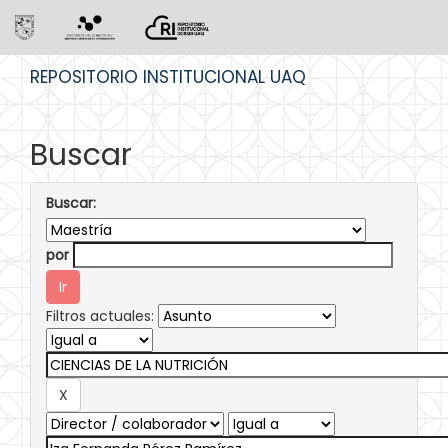
Skip
REPOSITORIO INSTITUCIONAL UAQ
navigation
Buscar
Buscar:
por
Filtros actuales: