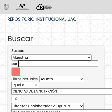
Skip
REPOSITORIO INSTITUCIONAL UAQ
navigation
Buscar
Buscar:
por
Filtros actuales: