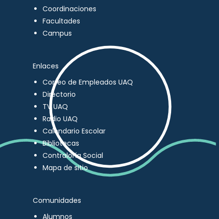
Coordinaciones
Facultades
Campus
Enlaces
Correo de Empleados UAQ
Directorio
TV UAQ
Radio UAQ
Calendario Escolar
Bibliotecas
Contraloría Social
Mapa de sitio
Comunidades
Alumnos