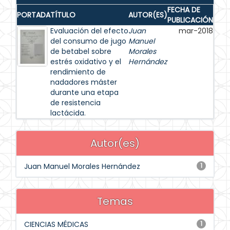
FECHA DE
PORTADA
TÍTULO
AUTOR(ES)
PUBLICACIÓN
Evaluación del efecto
Juan
mar-2018
del consumo de jugo
Manuel
de betabel sobre
Morales
estrés oxidativo y el
Hernández
rendimiento de
nadadores máster
durante una etapa
de resistencia
lactácida.
Autor(es)
Juan Manuel Morales Hernández
1
Temas
CIENCIAS MÉDICAS
1