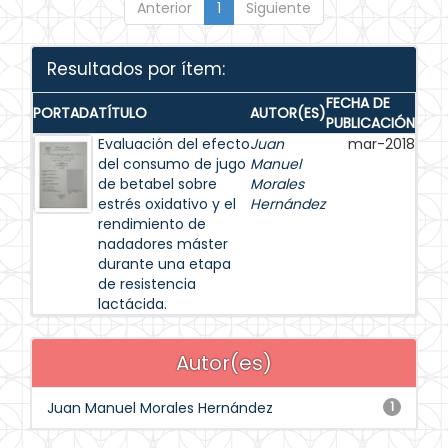
Anterior
1
Siguiente
Resultados por ítem:
FECHA DE
PORTADA
TÍTULO
AUTOR(ES)
PUBLICACIÓN
Evaluación del efecto
Juan
mar-2018
del consumo de jugo
Manuel
de betabel sobre
Morales
estrés oxidativo y el
Hernández
rendimiento de
nadadores máster
durante una etapa
de resistencia
lactácida.
Autor(es)
Juan Manuel Morales Hernández
1