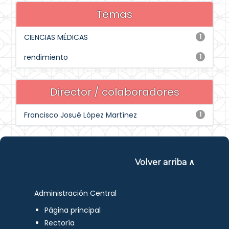
Temas
CIENCIAS MÉDICAS
1
rendimiento
1
Director / colaboradores
Francisco Josué López Martínez
1
Volver arriba ∧
Administración Central
Página principal
Rectoría