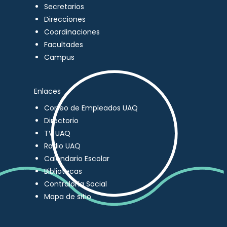
Secretarios
Direcciones
Coordinaciones
Facultades
Campus
Enlaces
Correo de Empleados UAQ
Directorio
TV UAQ
Radio UAQ
Calendario Escolar
Bibliotecas
Contraloría Social
Mapa de sitio