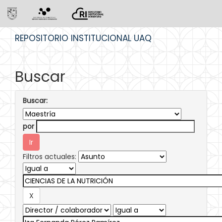
Skip
REPOSITORIO INSTITUCIONAL UAQ
navigation
Buscar
Buscar:
por
Filtros actuales: