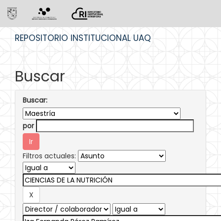
Skip
REPOSITORIO INSTITUCIONAL UAQ
navigation
Buscar
Buscar:
por
Filtros actuales: