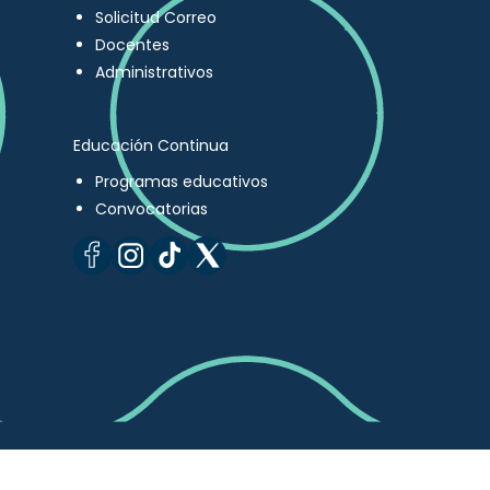
Solicitud Correo
Docentes
Administrativos
Educación Continua
Programas educativos
Convocatorias