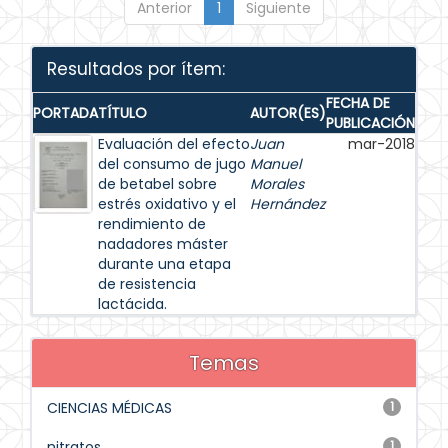
Anterior
1
Siguiente
Resultados por ítem:
FECHA DE
PORTADA
TÍTULO
AUTOR(ES)
PUBLICACIÓN
Evaluación del efecto
Juan
mar-2018
del consumo de jugo
Manuel
de betabel sobre
Morales
estrés oxidativo y el
Hernández
rendimiento de
nadadores máster
durante una etapa
de resistencia
lactácida.
Temas
CIENCIAS MÉDICAS
1
nitratos
1