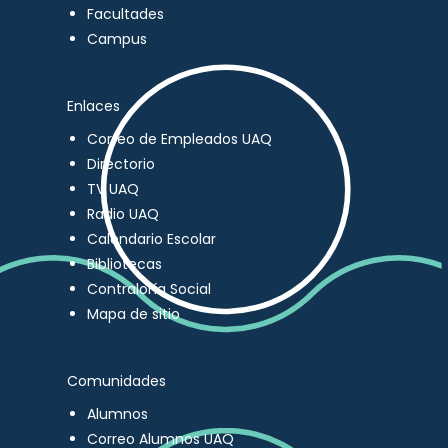
Facultades
Campus
Enlaces
Correo de Empleados UAQ
Directorio
TV UAQ
Radio UAQ
Calendario Escolar
Bibliotecas
Contraloría Social
Mapa de sitio
Comunidades
Alumnos
Correo Alumnos UAQ