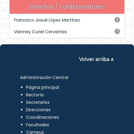
Director / colaboradores
Francisco Josué López Martínez
1
Vianney Curiel Cervantes
1
Volver arriba ∧
Administración Central
Página principal
Rectoría
Secretarios
Direcciones
Coordinaciones
Facultades
Campus