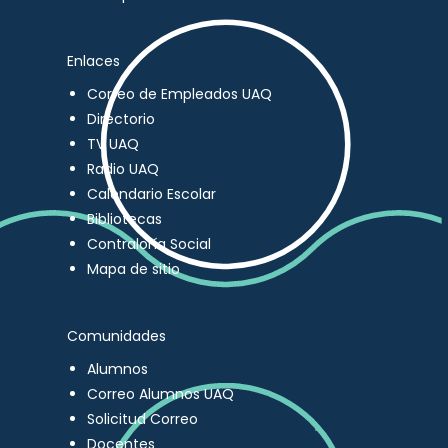
Enlaces
Correo de Empleados UAQ
Directorio
TV UAQ
Radio UAQ
Calendario Escolar
Bibliotecas
Contraloría Social
Mapa de sitio
Comunidades
Alumnos
Correo Alumnos UAQ
Solicitud Correo
Docentes