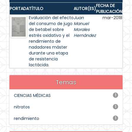
FECHA DE
PORTADA
TÍTULO
AUTOR(ES)
PUBLICACIÓN
Evaluación del efecto
Juan
mar-2018
del consumo de jugo
Manuel
de betabel sobre
Morales
estrés oxidativo y el
Hernández
rendimiento de
nadadores máster
durante una etapa
de resistencia
lactácida.
Temas
CIENCIAS MÉDICAS
1
nitratos
1
rendimiento
1