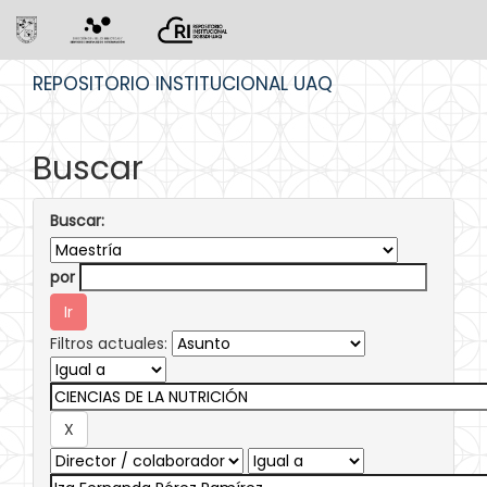
Skip
REPOSITORIO INSTITUCIONAL UAQ
navigation
Buscar
Buscar:
por
Filtros actuales: