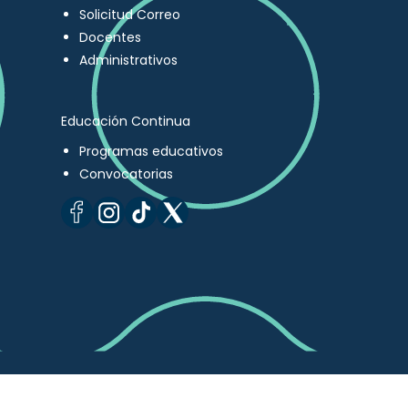
Solicitud Correo
Docentes
Administrativos
Educación Continua
Programas educativos
Convocatorias