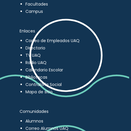
Facultades
Campus
Enlaces
Correo de Empleados UAQ
Directorio
TV UAQ
Radio UAQ
Calendario Escolar
Bibliotecas
Contraloría Social
Mapa de sitio
Comunidades
Alumnos
Correo Alumnos UAQ