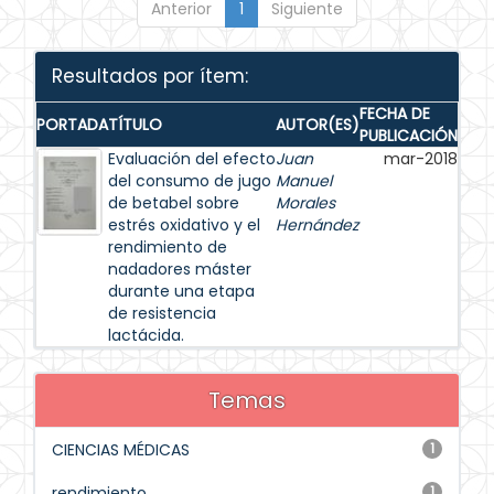
Anterior
1
Siguiente
Resultados por ítem:
FECHA DE
PORTADA
TÍTULO
AUTOR(ES)
PUBLICACIÓN
Evaluación del efecto
Juan
mar-2018
del consumo de jugo
Manuel
de betabel sobre
Morales
estrés oxidativo y el
Hernández
rendimiento de
nadadores máster
durante una etapa
de resistencia
lactácida.
Temas
CIENCIAS MÉDICAS
1
rendimiento
1