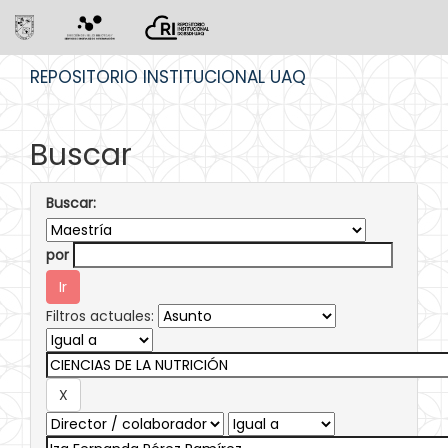
Skip
REPOSITORIO INSTITUCIONAL UAQ
navigation
Buscar
Buscar:
por
Filtros actuales: