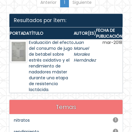
Anterior
1
Siguiente
Resultados por ítem:
FECHA DE
PORTADA
TÍTULO
AUTOR(ES)
PUBLICACIÓN
Evaluación del efecto
Juan
mar-2018
del consumo de jugo
Manuel
de betabel sobre
Morales
estrés oxidativo y el
Hernández
rendimiento de
nadadores máster
durante una etapa
de resistencia
lactácida.
Temas
nitratos
1
rendimiento
1