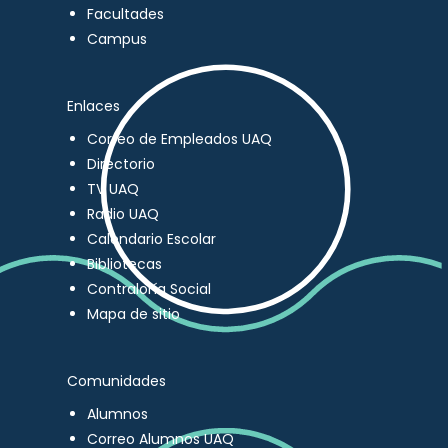
Facultades
Campus
Enlaces
Correo de Empleados UAQ
Directorio
TV UAQ
Radio UAQ
Calendario Escolar
Bibliotecas
Contraloría Social
Mapa de sitio
Comunidades
Alumnos
Correo Alumnos UAQ