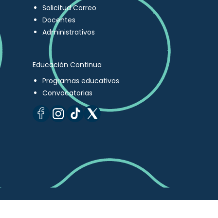
Solicitud Correo
Docentes
Administrativos
Educación Continua
Programas educativos
Convocatorias