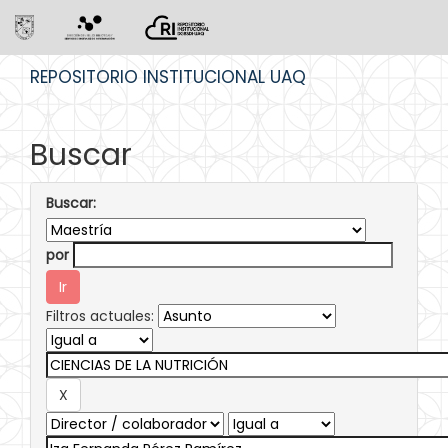
Skip
REPOSITORIO INSTITUCIONAL UAQ
navigation
Buscar
Buscar:
por
Filtros actuales: