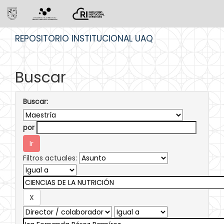
Skip
REPOSITORIO INSTITUCIONAL UAQ
navigation
Buscar
Buscar:
por
Filtros actuales: