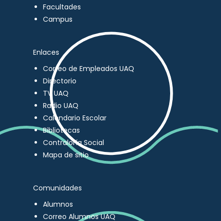
Facultades
Campus
Enlaces
Correo de Empleados UAQ
Directorio
TV UAQ
Radio UAQ
Calendario Escolar
Bibliotecas
Contraloría Social
Mapa de sitio
Comunidades
Alumnos
Correo Alumnos UAQ