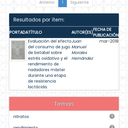
Anterior
1
Siguiente
Resultados por ítem:
FECHA DE
PORTADA
TÍTULO
AUTOR(ES)
PUBLICACIÓN
Evaluación del efecto
Juan
mar-2018
del consumo de jugo
Manuel
de betabel sobre
Morales
estrés oxidativo y el
Hernández
rendimiento de
nadadores máster
durante una etapa
de resistencia
lactácida.
Temas
nitratos
1
rendimiento
1