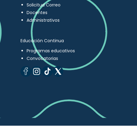
Solicitud Correo
Docentes
Administrativos
Educación Continua
Programas educativos
Convocatorias