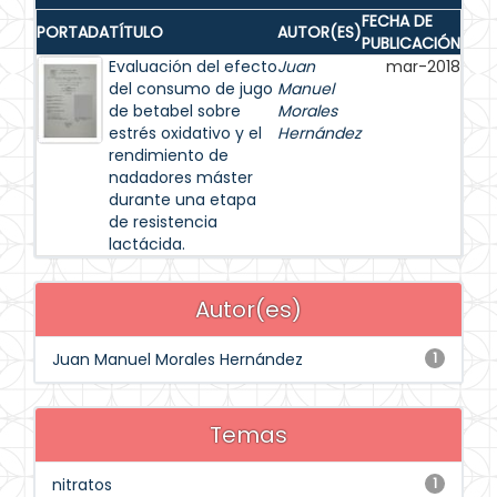
FECHA DE
PORTADA
TÍTULO
AUTOR(ES)
PUBLICACIÓN
Evaluación del efecto
Juan
mar-2018
del consumo de jugo
Manuel
de betabel sobre
Morales
estrés oxidativo y el
Hernández
rendimiento de
nadadores máster
durante una etapa
de resistencia
lactácida.
Autor(es)
Juan Manuel Morales Hernández
1
Temas
nitratos
1