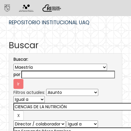
Skip
REPOSITORIO INSTITUCIONAL UAQ
navigation
Buscar
Buscar:
por
Filtros actuales: