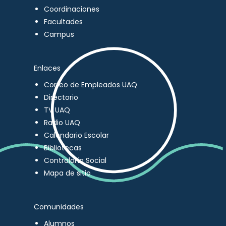
Coordinaciones
Facultades
Campus
Enlaces
Correo de Empleados UAQ
Directorio
TV UAQ
Radio UAQ
Calendario Escolar
Bibliotecas
Contraloría Social
Mapa de sitio
Comunidades
Alumnos