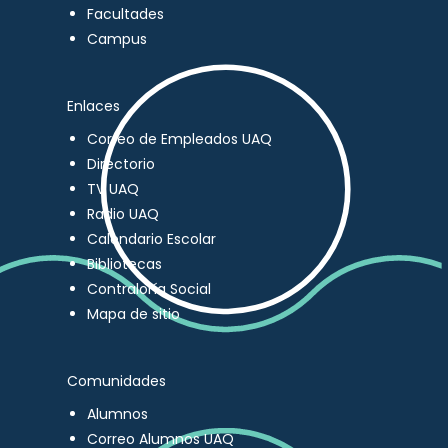
Facultades
Campus
Enlaces
Correo de Empleados UAQ
Directorio
TV UAQ
Radio UAQ
Calendario Escolar
Bibliotecas
Contraloría Social
Mapa de sitio
Comunidades
Alumnos
Correo Alumnos UAQ