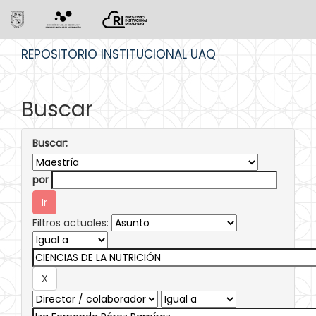
Skip
REPOSITORIO INSTITUCIONAL UAQ
navigation
Buscar
Buscar:
por
Filtros actuales: