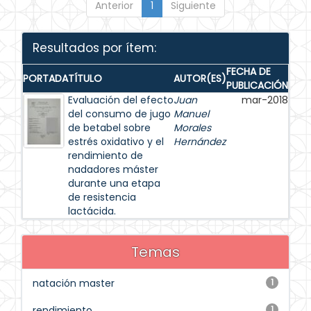
Anterior
1
Siguiente
Resultados por ítem:
FECHA DE
PORTADA
TÍTULO
AUTOR(ES)
PUBLICACIÓN
Evaluación del efecto
Juan
mar-2018
del consumo de jugo
Manuel
de betabel sobre
Morales
estrés oxidativo y el
Hernández
rendimiento de
nadadores máster
durante una etapa
de resistencia
lactácida.
Temas
natación master
1
rendimiento
1