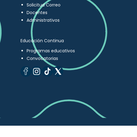
Solicitud Correo
Docentes
Administrativos
Educación Continua
Programas educativos
Convocatorias