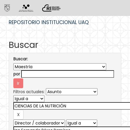
Skip
REPOSITORIO INSTITUCIONAL UAQ
navigation
Buscar
Buscar:
por
Filtros actuales: