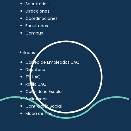
Secretarios
Direcciones
Coordinaciones
Facultades
Campus
Enlaces
Correo de Empleados UAQ
Directorio
TV UAQ
Radio UAQ
Calendario Escolar
Bibliotecas
Contraloría Social
Mapa de sitio