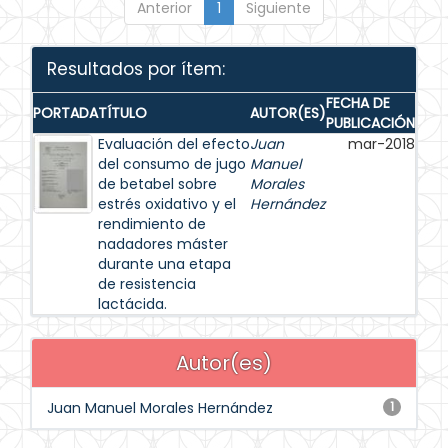
Anterior
1
Siguiente
Resultados por ítem:
FECHA DE
PORTADA
TÍTULO
AUTOR(ES)
PUBLICACIÓN
Evaluación del efecto
Juan
mar-2018
del consumo de jugo
Manuel
de betabel sobre
Morales
estrés oxidativo y el
Hernández
rendimiento de
nadadores máster
durante una etapa
de resistencia
lactácida.
Autor(es)
Juan Manuel Morales Hernández
1