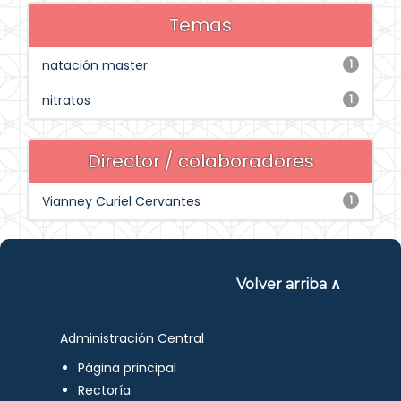
Temas
natación master
1
nitratos
1
Director / colaboradores
Vianney Curiel Cervantes
1
Volver arriba ∧
Administración Central
Página principal
Rectoría