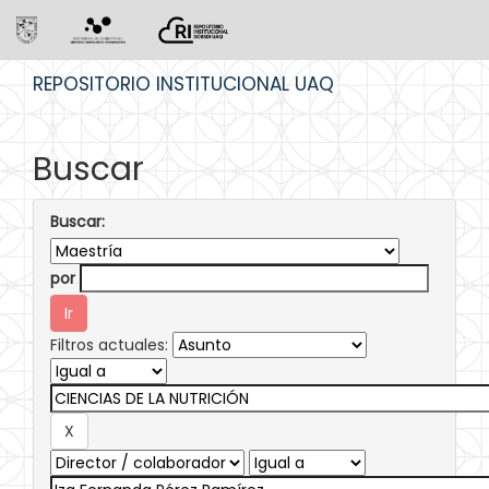
Skip
REPOSITORIO INSTITUCIONAL UAQ
navigation
Buscar
Buscar:
por
Filtros actuales: