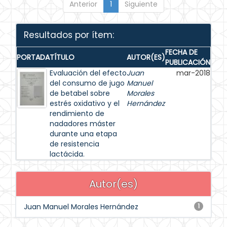
Anterior
1
Siguiente
Resultados por ítem:
FECHA DE
PORTADA
TÍTULO
AUTOR(ES)
PUBLICACIÓN
Evaluación del efecto
Juan
mar-2018
del consumo de jugo
Manuel
de betabel sobre
Morales
estrés oxidativo y el
Hernández
rendimiento de
nadadores máster
durante una etapa
de resistencia
lactácida.
Autor(es)
Juan Manuel Morales Hernández
1