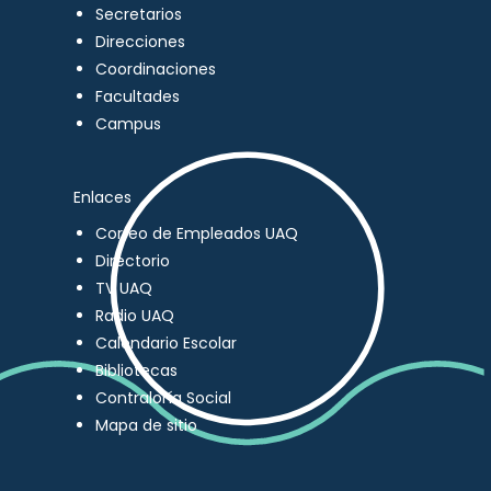
Secretarios
Direcciones
Coordinaciones
Facultades
Campus
Enlaces
Correo de Empleados UAQ
Directorio
TV UAQ
Radio UAQ
Calendario Escolar
Bibliotecas
Contraloría Social
Mapa de sitio