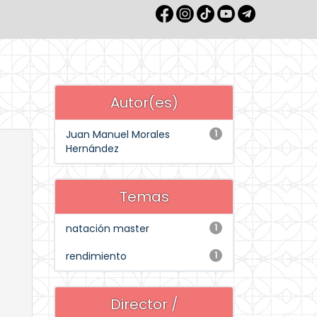
Autor(es)
Juan Manuel Morales
1
Hernández
Temas
natación master
1
rendimiento
1
Director /