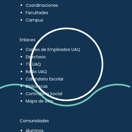
Coordinaciones
Facultades
Campus
Enlaces
Correo de Empleados UAQ
Directorio
TV UAQ
Radio UAQ
Calendario Escolar
Bibliotecas
Contraloría Social
Mapa de sitio
Comunidades
Alumnos