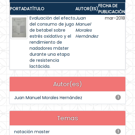
FECHA DE
PORTADA
TÍTULO
AUTOR(ES)
PUBLICACIÓN
Evaluación del efecto
Juan
mar-2018
del consumo de jugo
Manuel
de betabel sobre
Morales
estrés oxidativo y el
Hernández
rendimiento de
nadadores máster
durante una etapa
de resistencia
lactácida.
Autor(es)
Juan Manuel Morales Hernández
1
Temas
natación master
1