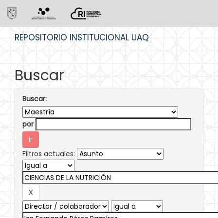
Skip
REPOSITORIO INSTITUCIONAL UAQ
navigation
Buscar
Buscar:
por
Filtros actuales: