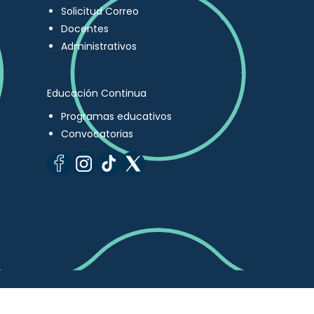
Solicitud Correo
Docentes
Administrativos
Educación Continua
Programas educativos
Convocatorias