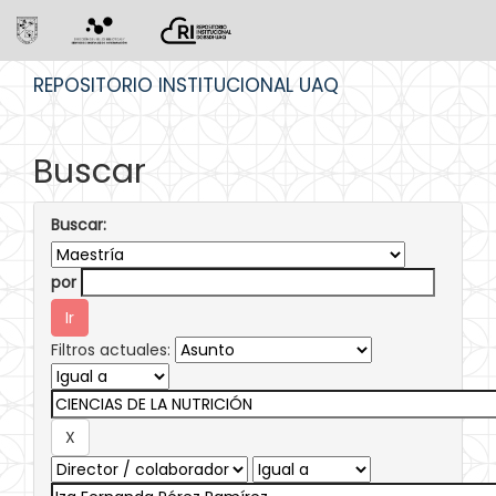
Skip
REPOSITORIO INSTITUCIONAL UAQ
navigation
Buscar
Buscar:
por
Filtros actuales: