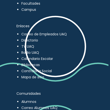
Facultades
Campus
Enlaces
Correo de Empleados UAQ
Directorio
TV UAQ
Radio UAQ
Calendario Escolar
Bibliotecas
Contraloría Social
Mapa de sitio
Comunidades
Alumnos
Correo Alumnos UAQ