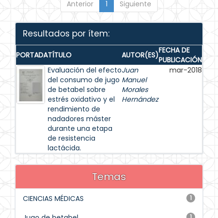
Anterior
1
Siguiente
Resultados por ítem:
FECHA DE
PORTADA
TÍTULO
AUTOR(ES)
PUBLICACIÓN
Evaluación del efecto
Juan
mar-2018
del consumo de jugo
Manuel
de betabel sobre
Morales
estrés oxidativo y el
Hernández
rendimiento de
nadadores máster
durante una etapa
de resistencia
lactácida.
Temas
CIENCIAS MÉDICAS
1
Jugo de betabel
1