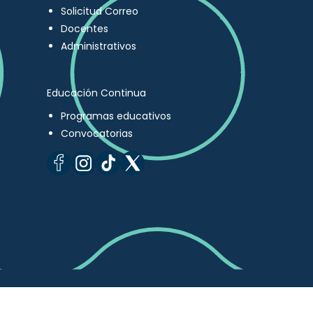
Solicitud Correo
Docentes
Administrativos
Educación Continua
Programas educativos
Convocatorias