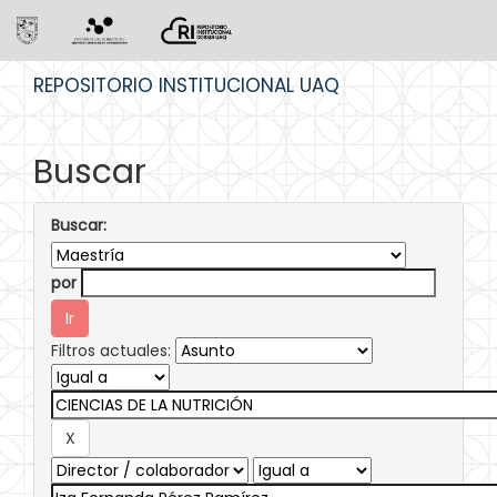
Skip
REPOSITORIO INSTITUCIONAL UAQ
navigation
Buscar
Buscar:
por
Filtros actuales: