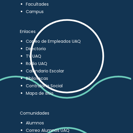
Facultades
Campus
Enlaces
Correo de Empleados UAQ
Directorio
TV UAQ
Radio UAQ
Calendario Escolar
Bibliotecas
Contraloría Social
Mapa de sitio
Comunidades
Alumnos
Correo Alumnos UAQ