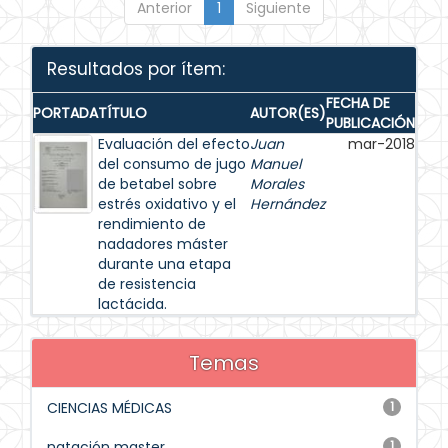
Anterior
1
Siguiente
Resultados por ítem:
FECHA DE
PORTADA
TÍTULO
AUTOR(ES)
PUBLICACIÓN
Evaluación del efecto
Juan
mar-2018
del consumo de jugo
Manuel
de betabel sobre
Morales
estrés oxidativo y el
Hernández
rendimiento de
nadadores máster
durante una etapa
de resistencia
lactácida.
Temas
CIENCIAS MÉDICAS
1
natación master
1