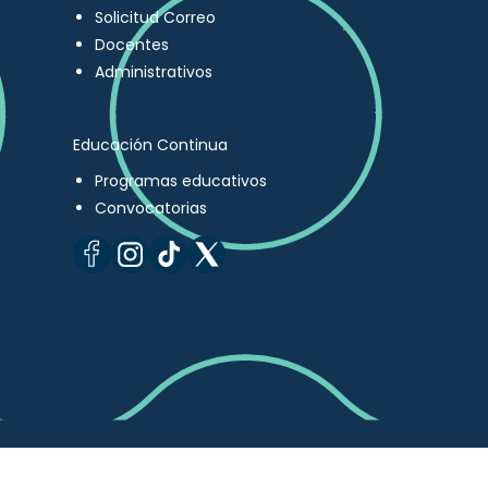
Solicitud Correo
Docentes
Administrativos
Educación Continua
Programas educativos
Convocatorias