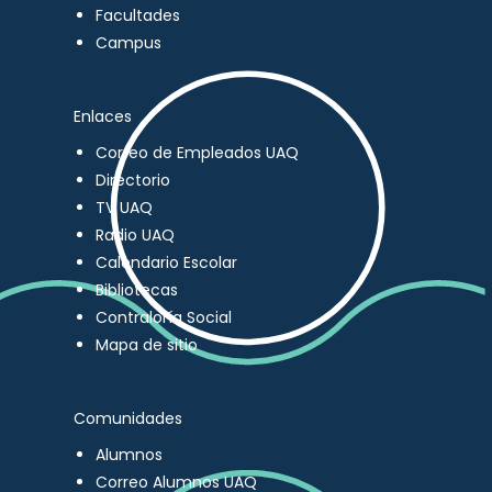
Facultades
Campus
Enlaces
Correo de Empleados UAQ
Directorio
TV UAQ
Radio UAQ
Calendario Escolar
Bibliotecas
Contraloría Social
Mapa de sitio
Comunidades
Alumnos
Correo Alumnos UAQ