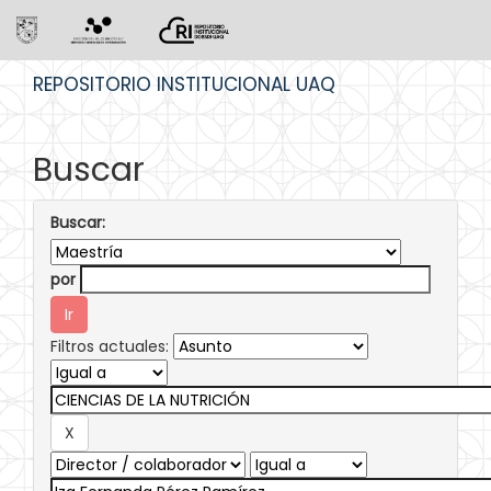
Skip
REPOSITORIO INSTITUCIONAL UAQ
navigation
Buscar
Buscar:
por
Filtros actuales: