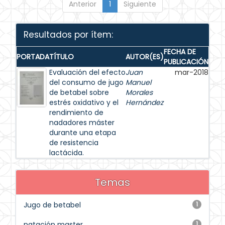
Anterior
1
Siguiente
Resultados por ítem:
FECHA DE
PORTADA
TÍTULO
AUTOR(ES)
PUBLICACIÓN
Evaluación del efecto
Juan
mar-2018
del consumo de jugo
Manuel
de betabel sobre
Morales
estrés oxidativo y el
Hernández
rendimiento de
nadadores máster
durante una etapa
de resistencia
lactácida.
Temas
Jugo de betabel
1
natación master
1