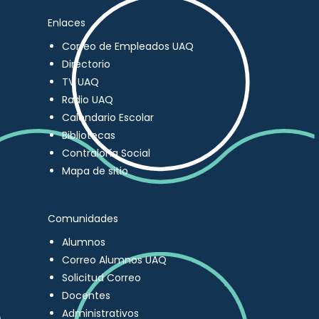
Enlaces
Correo de Empleados UAQ
Directorio
TV UAQ
Radio UAQ
Calendario Escolar
Bibliotecas
Contraloría Social
Mapa de sitio
Comunidades
Alumnos
Correo Alumnos UAQ
Solicitud Correo
Docentes
Administrativos