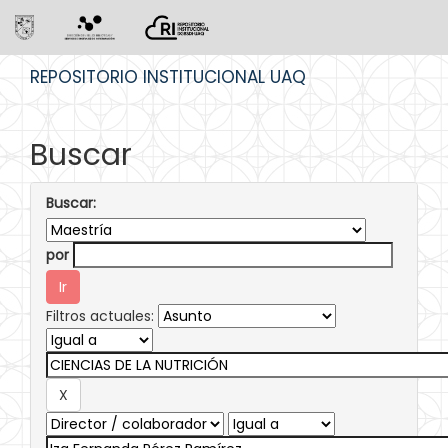
Skip
REPOSITORIO INSTITUCIONAL UAQ
navigation
Buscar
Buscar:
por
Filtros actuales: