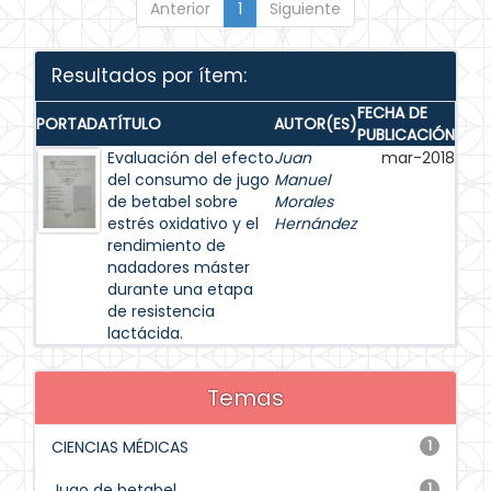
Anterior
1
Siguiente
Resultados por ítem:
FECHA DE
PORTADA
TÍTULO
AUTOR(ES)
PUBLICACIÓN
Evaluación del efecto
Juan
mar-2018
del consumo de jugo
Manuel
de betabel sobre
Morales
estrés oxidativo y el
Hernández
rendimiento de
nadadores máster
durante una etapa
de resistencia
lactácida.
Temas
CIENCIAS MÉDICAS
1
Jugo de betabel
1