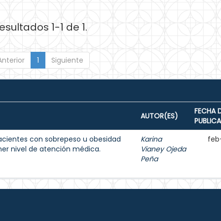
esultados 1-1 de 1.
Anterior
1
Siguiente
FECHA 
AUTOR(ES)
PUBLIC
acientes con sobrepeso u obesidad
Karina
feb
imer nivel de atención médica.
Vianey Ojeda
Peña