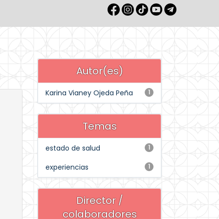
Autor(es)
Karina Vianey Ojeda Peña
1
Temas
estado de salud
1
experiencias
1
Director /
colaboradores