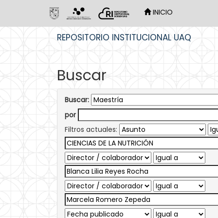
INICIO
Skip
REPOSITORIO INSTITUCIONAL UAQ
navigation
Buscar
Buscar:
por
Filtros actuales: