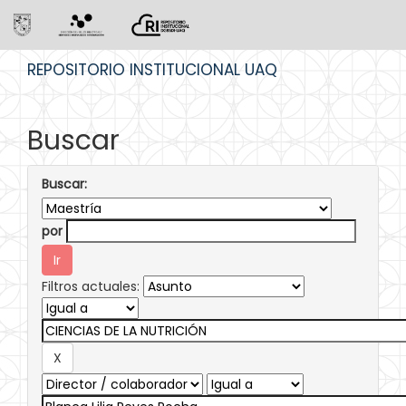
Skip
REPOSITORIO INSTITUCIONAL UAQ
navigation
Buscar
Buscar:
por
Filtros actuales: