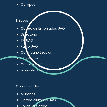
Campus
Enlaces
Correo de Empleados UAQ
Directorio
TV UAQ
Radio UAQ
Calendario Escolar
Bibliotecas
Contraloría Social
Mapa de sitio
Comunidades
Alumnos
Correo Alumnos UAQ
Solicitud Correo