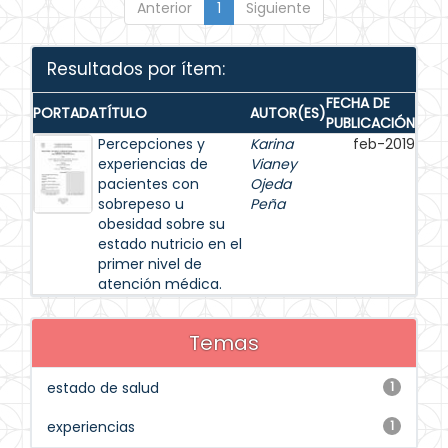
Anterior
1
Siguiente
Resultados por ítem:
FECHA DE
PORTADA
TÍTULO
AUTOR(ES)
PUBLICACIÓN
Percepciones y
Karina
feb-2019
experiencias de
Vianey
pacientes con
Ojeda
sobrepeso u
Peña
obesidad sobre su
estado nutricio en el
primer nivel de
atención médica.
Temas
estado de salud
1
experiencias
1