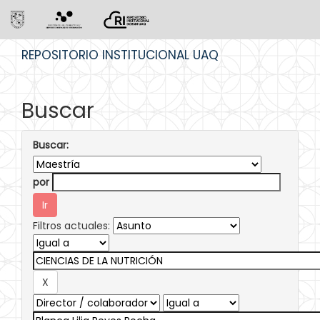
Skip
REPOSITORIO INSTITUCIONAL UAQ
navigation
Buscar
Buscar:
por
Filtros actuales: