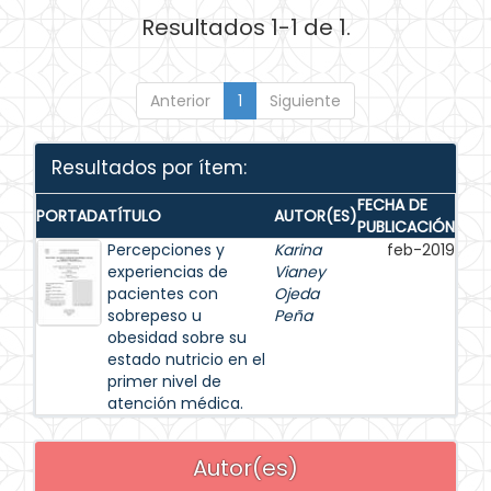
Resultados 1-1 de 1.
Anterior
1
Siguiente
Resultados por ítem:
FECHA DE
PORTADA
TÍTULO
AUTOR(ES)
PUBLICACIÓN
Percepciones y
Karina
feb-2019
experiencias de
Vianey
pacientes con
Ojeda
sobrepeso u
Peña
obesidad sobre su
estado nutricio en el
primer nivel de
atención médica.
Autor(es)