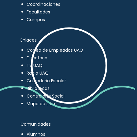
Coordinaciones
Facultades
Campus
Enlaces
Correo de Empleados UAQ
Directorio
TV UAQ
Radio UAQ
Calendario Escolar
Bibliotecas
Contraloría Social
Mapa de sitio
Comunidades
Alumnos