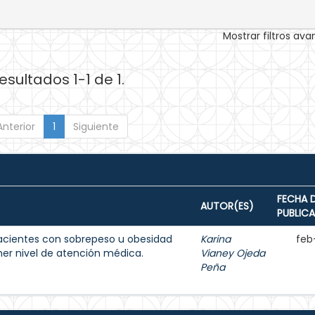
Mostrar filtros av
esultados 1-1 de 1.
Anterior
1
Siguiente
FECHA 
AUTOR(ES)
PUBLIC
acientes con sobrepeso u obesidad
Karina
feb
imer nivel de atención médica.
Vianey Ojeda
Peña