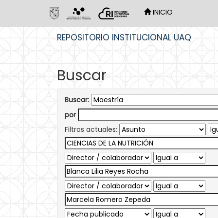
INICIO
Skip
REPOSITORIO INSTITUCIONAL UAQ
navigation
Buscar
Buscar:
por
Filtros actuales: