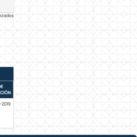
anzados
DE
ACIÓN
-2019