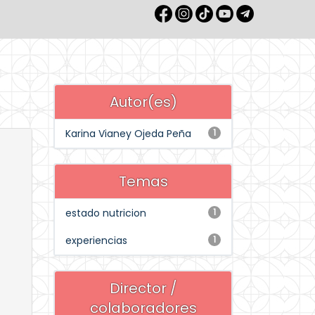
Autor(es)
Karina Vianey Ojeda Peña
1
Temas
estado nutricion
1
experiencias
1
Director /
colaboradores