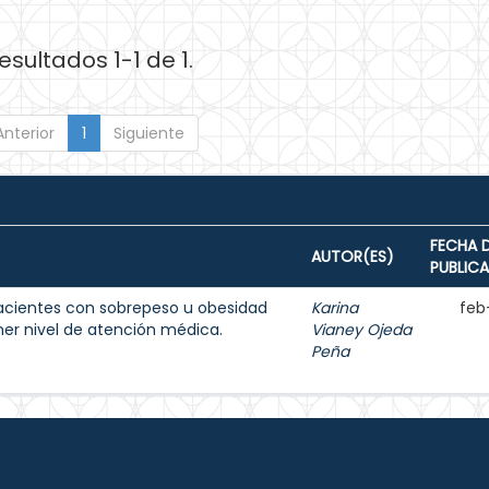
esultados 1-1 de 1.
Anterior
1
Siguiente
FECHA 
AUTOR(ES)
PUBLIC
acientes con sobrepeso u obesidad
Karina
feb
imer nivel de atención médica.
Vianey Ojeda
Peña