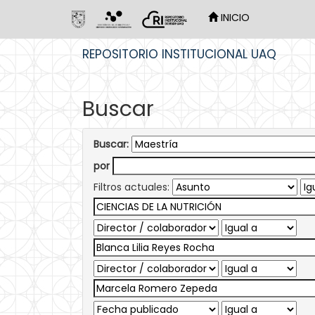
INICIO
Skip
REPOSITORIO INSTITUCIONAL UAQ
navigation
Buscar
Buscar:
por
Filtros actuales: