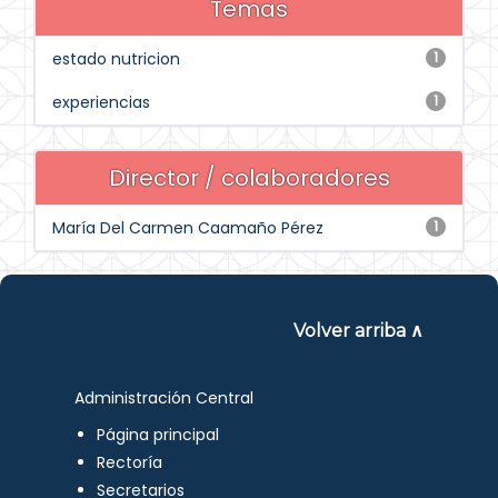
Temas
estado nutricion
1
experiencias
1
Director / colaboradores
María Del Carmen Caamaño Pérez
1
Volver arriba ∧
Administración Central
Página principal
Rectoría
Secretarios