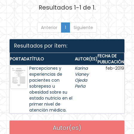
Resultados 1-1 de 1.
Anterior
1
Siguiente
Resultados por ítem:
FECHA DE
PORTADA
TÍTULO
AUTOR(ES)
PUBLICACIÓN
Percepciones y
Karina
feb-2019
experiencias de
Vianey
pacientes con
Ojeda
sobrepeso u
Peña
obesidad sobre su
estado nutricio en el
primer nivel de
atención médica.
Autor(es)