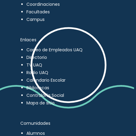
Coordinaciones
Facultades
Campus
Enlaces
Correo de Empleados UAQ
Directorio
TV UAQ
Radio UAQ
Calendario Escolar
Bibliotecas
Contraloría Social
Mapa de sitio
Comunidades
Alumnos