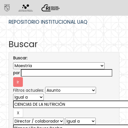
Skip
REPOSITORIO INSTITUCIONAL UAQ
navigation
Buscar
Buscar:
por
Filtros actuales: