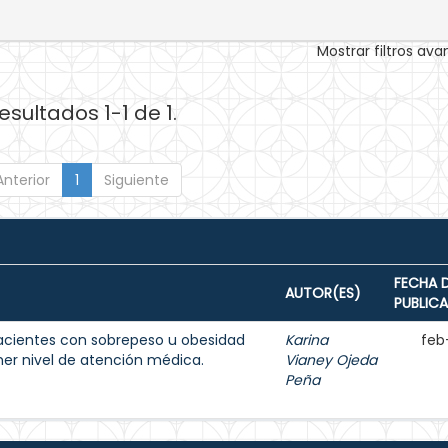
Mostrar filtros av
esultados 1-1 de 1.
Anterior
1
Siguiente
FECHA 
AUTOR(ES)
PUBLIC
acientes con sobrepeso u obesidad
Karina
feb
imer nivel de atención médica.
Vianey Ojeda
Peña