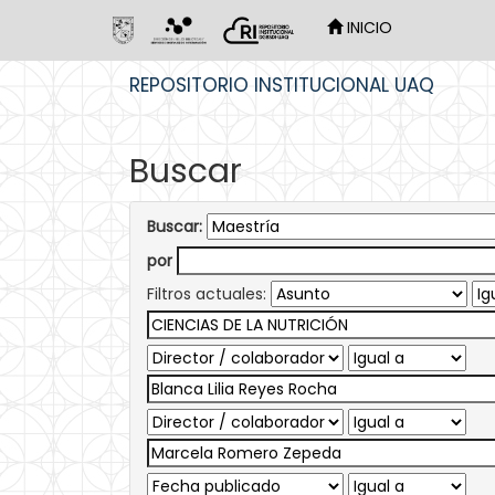
INICIO
Skip
REPOSITORIO INSTITUCIONAL UAQ
navigation
Buscar
Buscar:
por
Filtros actuales: