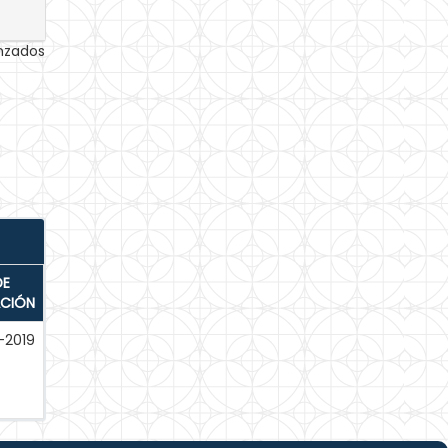
anzados
DE
ACIÓN
-2019