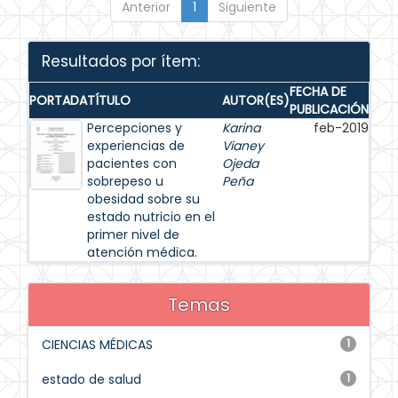
Anterior
1
Siguiente
Resultados por ítem:
FECHA DE
PORTADA
TÍTULO
AUTOR(ES)
PUBLICACIÓN
Percepciones y
Karina
feb-2019
experiencias de
Vianey
pacientes con
Ojeda
sobrepeso u
Peña
obesidad sobre su
estado nutricio en el
primer nivel de
atención médica.
Temas
CIENCIAS MÉDICAS
1
estado de salud
1