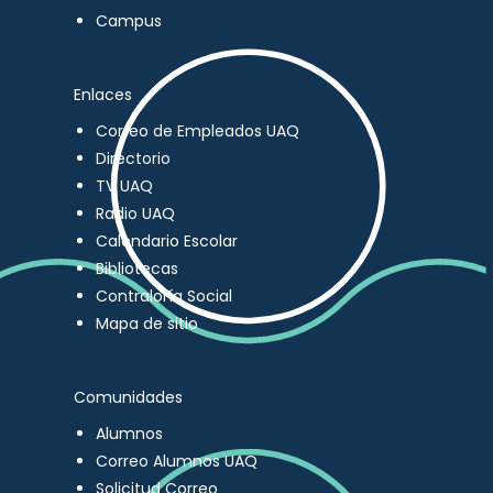
Campus
Enlaces
Correo de Empleados UAQ
Directorio
TV UAQ
Radio UAQ
Calendario Escolar
Bibliotecas
Contraloría Social
Mapa de sitio
Comunidades
Alumnos
Correo Alumnos UAQ
Solicitud Correo