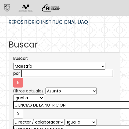
Skip
REPOSITORIO INSTITUCIONAL UAQ
navigation
Buscar
Buscar:
por
Filtros actuales: