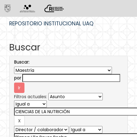
Skip
REPOSITORIO INSTITUCIONAL UAQ
navigation
Buscar
Buscar:
por
Filtros actuales: