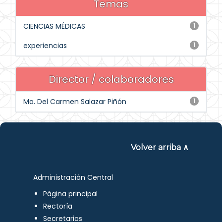
Temas
CIENCIAS MÉDICAS
1
experiencias
1
Director / colaboradores
Ma. Del Carmen Salazar Piñón
1
Volver arriba ∧
Administración Central
Página principal
Rectoría
Secretarios