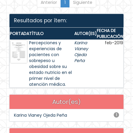
Anterior
1
Siguiente
Resultados por ítem:
FECHA DE
PORTADA
TÍTULO
AUTOR(ES)
PUBLICACIÓN
Percepciones y
Karina
feb-2019
experiencias de
Vianey
pacientes con
Ojeda
sobrepeso u
Peña
obesidad sobre su
estado nutricio en el
primer nivel de
atención médica.
Autor(es)
Karina Vianey Ojeda Peña
1