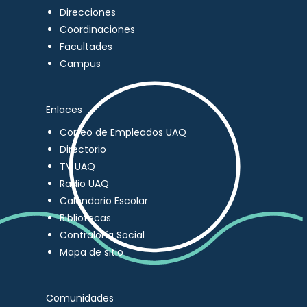
Direcciones
Coordinaciones
Facultades
Campus
Enlaces
Correo de Empleados UAQ
Directorio
TV UAQ
Radio UAQ
Calendario Escolar
Bibliotecas
Contraloría Social
Mapa de sitio
Comunidades