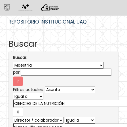
Skip
REPOSITORIO INSTITUCIONAL UAQ
navigation
Buscar
Buscar:
por
Filtros actuales: