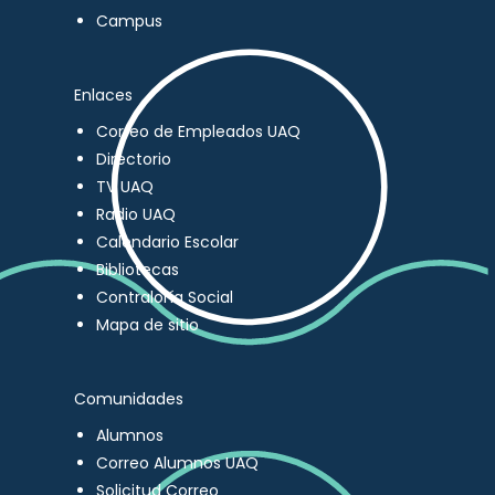
Campus
Enlaces
Correo de Empleados UAQ
Directorio
TV UAQ
Radio UAQ
Calendario Escolar
Bibliotecas
Contraloría Social
Mapa de sitio
Comunidades
Alumnos
Correo Alumnos UAQ
Solicitud Correo