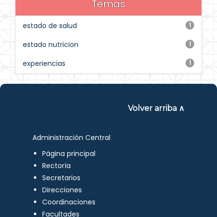
Temas
estado de salud
1
estado nutricion
1
experiencias
1
Volver arriba ∧
Administración Central
Página principal
Rectoría
Secretarios
Direcciones
Coordinaciones
Facultades