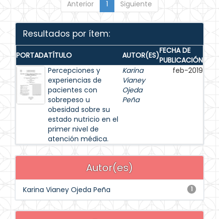
Anterior
1
Siguiente
Resultados por ítem:
FECHA DE
PORTADA
TÍTULO
AUTOR(ES)
PUBLICACIÓN
Percepciones y
Karina
feb-2019
experiencias de
Vianey
pacientes con
Ojeda
sobrepeso u
Peña
obesidad sobre su
estado nutricio en el
primer nivel de
atención médica.
Autor(es)
Karina Vianey Ojeda Peña
1