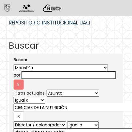
Skip
REPOSITORIO INSTITUCIONAL UAQ
navigation
Buscar
Buscar:
por
Filtros actuales: