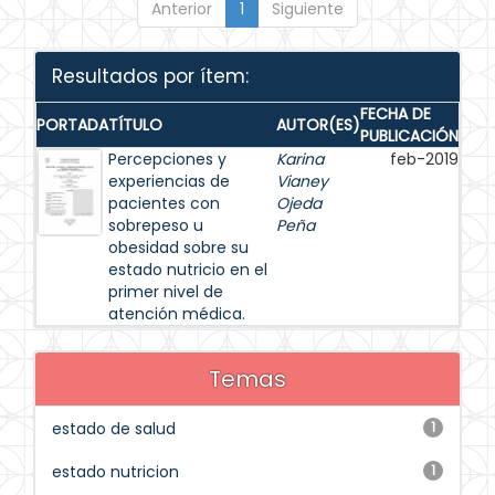
Anterior
1
Siguiente
Resultados por ítem:
FECHA DE
PORTADA
TÍTULO
AUTOR(ES)
PUBLICACIÓN
Percepciones y
Karina
feb-2019
experiencias de
Vianey
pacientes con
Ojeda
sobrepeso u
Peña
obesidad sobre su
estado nutricio en el
primer nivel de
atención médica.
Temas
estado de salud
1
estado nutricion
1