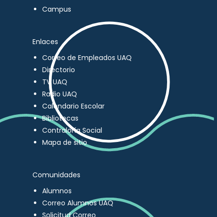
Campus
Enlaces
Correo de Empleados UAQ
Directorio
TV UAQ
Radio UAQ
Calendario Escolar
Bibliotecas
Contraloría Social
Mapa de sitio
Comunidades
Alumnos
Correo Alumnos UAQ
Solicitud Correo