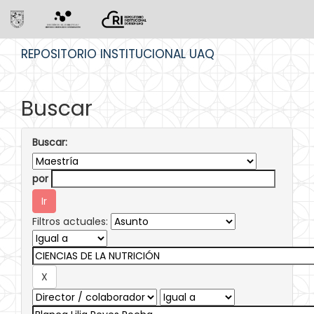
Skip
REPOSITORIO INSTITUCIONAL UAQ
navigation
Buscar
Buscar:
por
Filtros actuales: