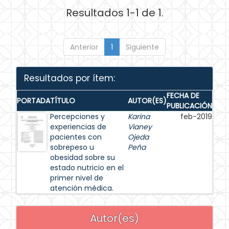
Resultados 1-1 de 1.
Anterior
1
Siguiente
Resultados por ítem:
FECHA DE
PORTADA
TÍTULO
AUTOR(ES)
PUBLICACIÓN
Percepciones y
Karina
feb-2019
experiencias de
Vianey
pacientes con
Ojeda
sobrepeso u
Peña
obesidad sobre su
estado nutricio en el
primer nivel de
atención médica.
Autor(es)