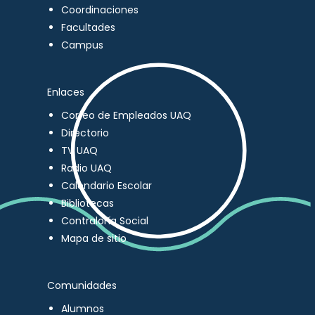
Coordinaciones
Facultades
Campus
Enlaces
Correo de Empleados UAQ
Directorio
TV UAQ
Radio UAQ
Calendario Escolar
Bibliotecas
Contraloría Social
Mapa de sitio
Comunidades
Alumnos