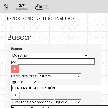
Skip
REPOSITORIO INSTITUCIONAL UAQ
navigation
Buscar
Buscar:
por
Filtros actuales: