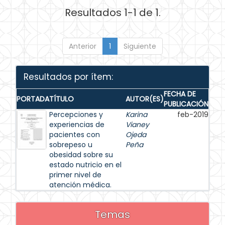
Resultados 1-1 de 1.
Anterior
1
Siguiente
Resultados por ítem:
FECHA DE
PORTADA
TÍTULO
AUTOR(ES)
PUBLICACIÓN
Percepciones y
Karina
feb-2019
experiencias de
Vianey
pacientes con
Ojeda
sobrepeso u
Peña
obesidad sobre su
estado nutricio en el
primer nivel de
atención médica.
Temas