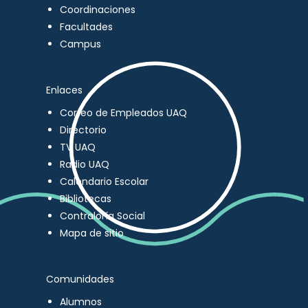
Coordinaciones
Facultades
Campus
Enlaces
Correo de Empleados UAQ
Directorio
TV UAQ
Radio UAQ
Calendario Escolar
Bibliotecas
Contraloría Social
Mapa de sitio
Comunidades
Alumnos