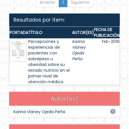
Anterior
1
Siguiente
Resultados por ítem:
FECHA DE
PORTADA
TÍTULO
AUTOR(ES)
PUBLICACIÓN
Percepciones y
Karina
feb-2019
experiencias de
Vianey
pacientes con
Ojeda
sobrepeso u
Peña
obesidad sobre su
estado nutricio en el
primer nivel de
atención médica.
Autor(es)
Karina Vianey Ojeda Peña
1