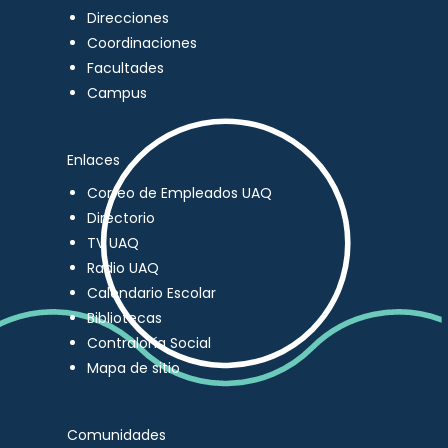
Direcciones
Coordinaciones
Facultades
Campus
Enlaces
Correo de Empleados UAQ
Directorio
TV UAQ
Radio UAQ
Calendario Escolar
Bibliotecas
Contraloría Social
Mapa de sitio
Comunidades