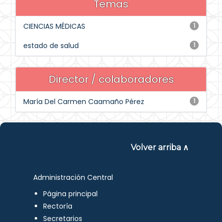
Temas
CIENCIAS MÉDICAS
1
estado de salud
1
Director / colaboradores
María Del Carmen Caamaño Pérez
1
Volver arriba ∧
Administración Central
Página principal
Rectoría
Secretarios