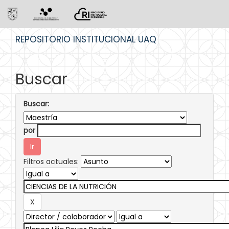
Skip
REPOSITORIO INSTITUCIONAL UAQ
navigation
Buscar
Buscar:
por
Filtros actuales: