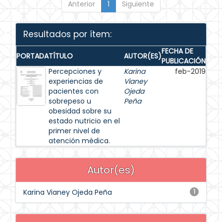
Anterior
1
Siguiente
Resultados por ítem:
FECHA DE
PORTADA
TÍTULO
AUTOR(ES)
PUBLICACIÓN
Percepciones y
Karina
feb-2019
experiencias de
Vianey
pacientes con
Ojeda
sobrepeso u
Peña
obesidad sobre su
estado nutricio en el
primer nivel de
atención médica.
Autor(es)
Karina Vianey Ojeda Peña
1