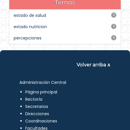
Temas
estado de salud
1
estado nutricion
1
percepciones
1
Volver arriba ∧
Administración Central
Página principal
Rectoría
Secretarios
Direcciones
Coordinaciones
Facultades