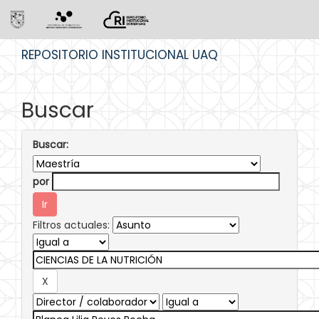
Skip
REPOSITORIO INSTITUCIONAL UAQ
navigation
Buscar
Buscar:
por
Filtros actuales: