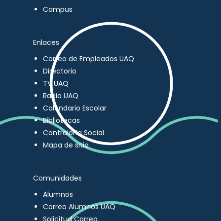
Campus
Enlaces
Correo de Empleados UAQ
Directorio
TV UAQ
Radio UAQ
Calendario Escolar
Bibliotecas
Contraloría Social
Mapa de sitio
Comunidades
Alumnos
Correo Alumnos UAQ
Solicitud Correo