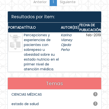
Anterior
1
Siguiente
Resultados por ítem:
FECHA DE
PORTADA
TÍTULO
AUTOR(ES)
PUBLICACIÓN
Percepciones y
Karina
feb-2019
experiencias de
Vianey
pacientes con
Ojeda
sobrepeso u
Peña
obesidad sobre su
estado nutricio en el
primer nivel de
atención médica.
Temas
CIENCIAS MÉDICAS
1
estado de salud
1