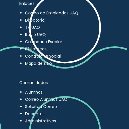
Enlaces
Correo de Empleados UAQ
Directorio
TV UAQ
Radio UAQ
Calendario Escolar
Bibliotecas
Contraloría Social
Mapa de sitio
Comunidades
Alumnos
Correo Alumnos UAQ
Solicitud Correo
Docentes
Administrativos