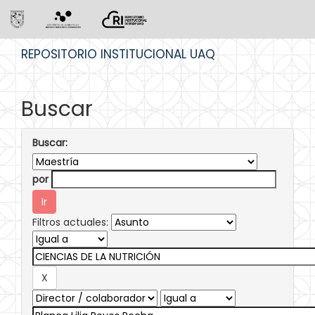
Skip
REPOSITORIO INSTITUCIONAL UAQ
navigation
Buscar
Buscar:
por
Filtros actuales: