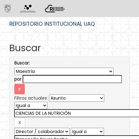
Skip
REPOSITORIO INSTITUCIONAL UAQ
navigation
Buscar
Buscar:
por
Filtros actuales: