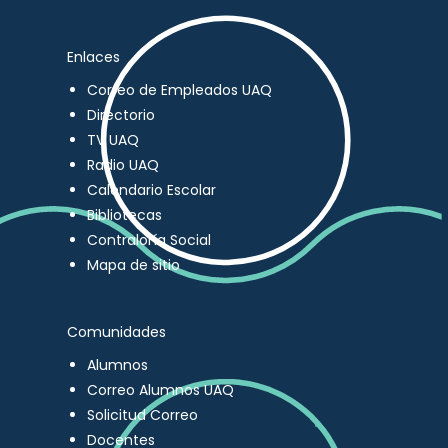
Enlaces
Correo de Empleados UAQ
Directorio
TV UAQ
Radio UAQ
Calendario Escolar
Bibliotecas
Contraloría Social
Mapa de sitio
Comunidades
Alumnos
Correo Alumnos UAQ
Solicitud Correo
Docentes