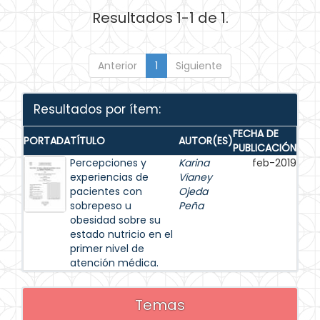
Resultados 1-1 de 1.
Anterior
1
Siguiente
Resultados por ítem:
FECHA DE
PORTADA
TÍTULO
AUTOR(ES)
PUBLICACIÓN
Percepciones y
Karina
feb-2019
experiencias de
Vianey
pacientes con
Ojeda
sobrepeso u
Peña
obesidad sobre su
estado nutricio en el
primer nivel de
atención médica.
Temas