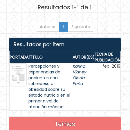
Resultados 1-1 de 1.
Anterior
1
Siguiente
Resultados por ítem:
FECHA DE
PORTADA
TÍTULO
AUTOR(ES)
PUBLICACIÓN
Percepciones y
Karina
feb-2019
experiencias de
Vianey
pacientes con
Ojeda
sobrepeso u
Peña
obesidad sobre su
estado nutricio en el
primer nivel de
atención médica.
Temas