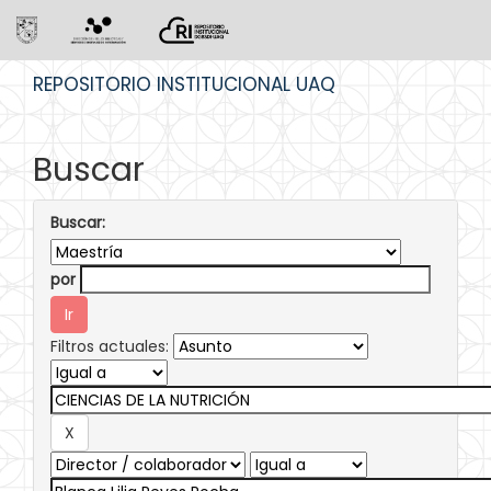
Skip
REPOSITORIO INSTITUCIONAL UAQ
navigation
Buscar
Buscar:
por
Filtros actuales: