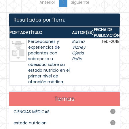
Anterior
1
Siguiente
Resultados por ítem:
FECHA DE
PORTADA
TÍTULO
AUTOR(ES)
PUBLICACIÓN
Percepciones y
Karina
feb-2019
experiencias de
Vianey
pacientes con
Ojeda
sobrepeso u
Peña
obesidad sobre su
estado nutricio en el
primer nivel de
atención médica.
Temas
CIENCIAS MÉDICAS
1
estado nutricion
1