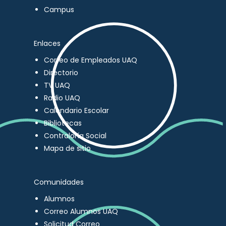
Campus
Enlaces
Correo de Empleados UAQ
Directorio
TV UAQ
Radio UAQ
Calendario Escolar
Bibliotecas
Contraloría Social
Mapa de sitio
Comunidades
Alumnos
Correo Alumnos UAQ
Solicitud Correo