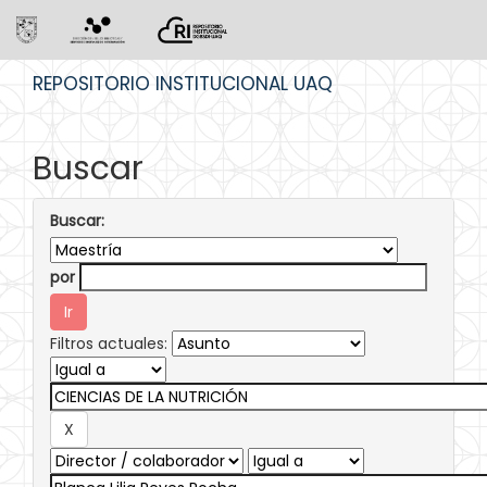
Skip
REPOSITORIO INSTITUCIONAL UAQ
navigation
Buscar
Buscar:
por
Filtros actuales: