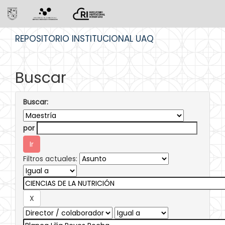
Skip
REPOSITORIO INSTITUCIONAL UAQ
navigation
Buscar
Buscar:
por
Filtros actuales: