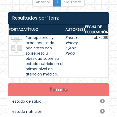
Anterior
1
Siguiente
Resultados por ítem:
FECHA DE
PORTADA
TÍTULO
AUTOR(ES)
PUBLICACIÓN
Percepciones y
Karina
feb-2019
experiencias de
Vianey
pacientes con
Ojeda
sobrepeso u
Peña
obesidad sobre su
estado nutricio en el
primer nivel de
atención médica.
Temas
estado de salud
1
estado nutricion
1