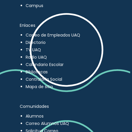
Campus
Enlaces
Correo de Empleados UAQ
Directorio
TV UAQ
Radio UAQ
Calendario Escolar
Bibliotecas
Contraloría Social
Mapa de sitio
Comunidades
Alumnos
Correo Alumnos UAQ
Solicitud Correo