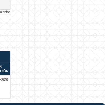
anzados
DE
ACIÓN
-2019