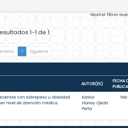
Mostrar filtros av
esultados 1-1 de 1.
Anterior
1
Siguiente
FECHA 
AUTOR(ES)
PUBLIC
acientes con sobrepeso u obesidad
Karina
feb
imer nivel de atención médica.
Vianey Ojeda
Peña