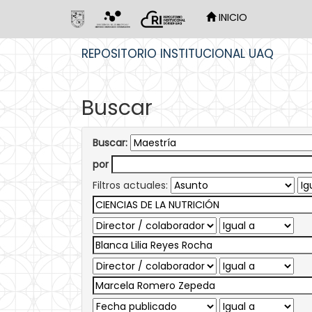
INICIO
Skip
REPOSITORIO INSTITUCIONAL UAQ
navigation
Buscar
Buscar:
por
Filtros actuales: