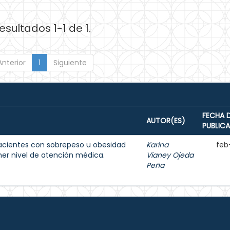
esultados 1-1 de 1.
Anterior
1
Siguiente
FECHA 
AUTOR(ES)
PUBLIC
acientes con sobrepeso u obesidad
Karina
feb
imer nivel de atención médica.
Vianey Ojeda
Peña