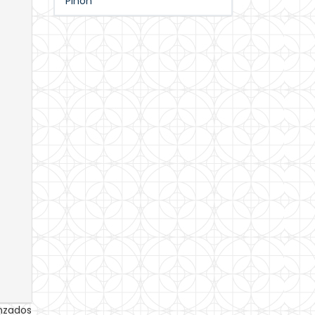
Piñón
anzados