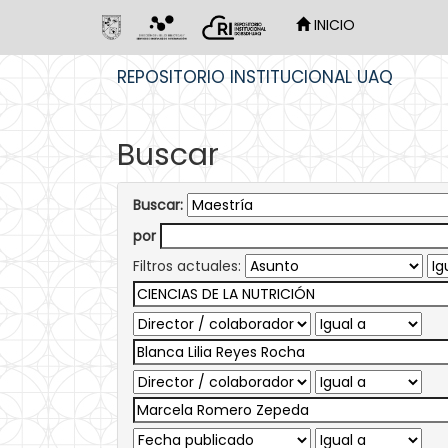
INICIO
Skip
REPOSITORIO INSTITUCIONAL UAQ
navigation
Buscar
Buscar:
por
Filtros actuales: