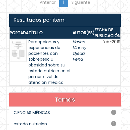
Anterior
1
Siguiente
Resultados por ítem:
FECHA DE
PORTADA
TÍTULO
AUTOR(ES)
PUBLICACIÓN
Percepciones y
Karina
feb-2019
experiencias de
Vianey
pacientes con
Ojeda
sobrepeso u
Peña
obesidad sobre su
estado nutricio en el
primer nivel de
atención médica.
Temas
CIENCIAS MÉDICAS
1
estado nutricion
1