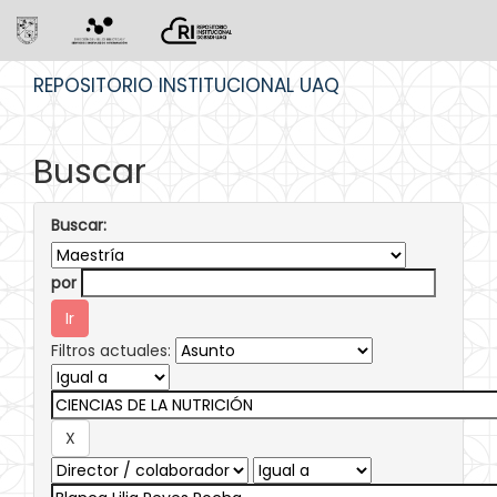
Skip
REPOSITORIO INSTITUCIONAL UAQ
navigation
Buscar
Buscar:
por
Filtros actuales: