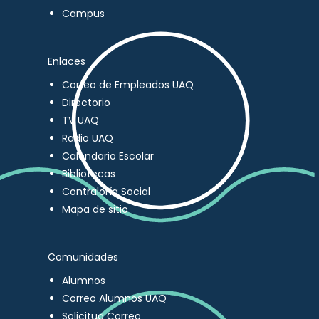
Campus
Enlaces
Correo de Empleados UAQ
Directorio
TV UAQ
Radio UAQ
Calendario Escolar
Bibliotecas
Contraloría Social
Mapa de sitio
Comunidades
Alumnos
Correo Alumnos UAQ
Solicitud Correo