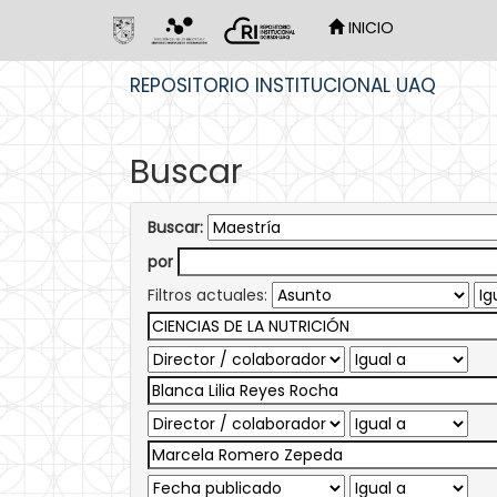
INICIO
Skip
REPOSITORIO INSTITUCIONAL UAQ
navigation
Buscar
Buscar:
por
Filtros actuales: