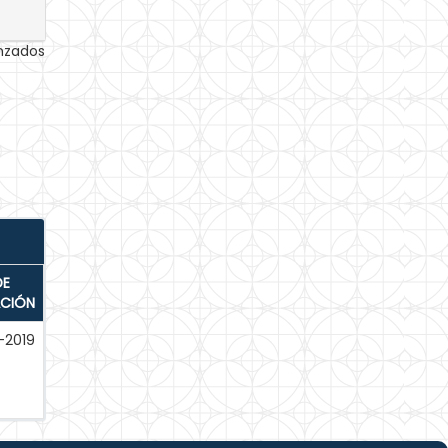
anzados
DE
ACIÓN
-2019