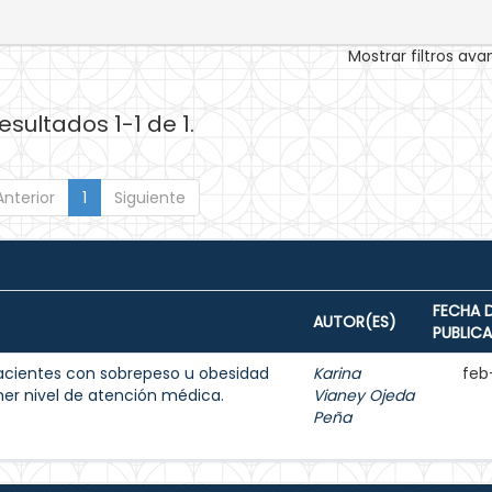
Mostrar filtros av
esultados 1-1 de 1.
Anterior
1
Siguiente
FECHA 
AUTOR(ES)
PUBLIC
acientes con sobrepeso u obesidad
Karina
feb
imer nivel de atención médica.
Vianey Ojeda
Peña