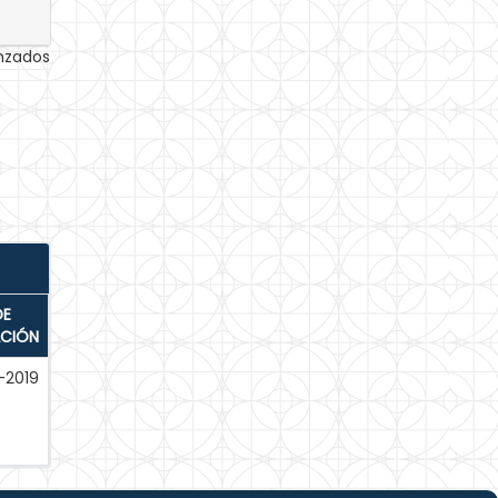
anzados
DE
ACIÓN
-2019