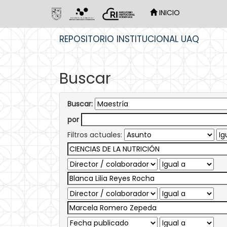
INICIO
Skip
REPOSITORIO INSTITUCIONAL UAQ
navigation
Buscar
Buscar:
por
Filtros actuales: